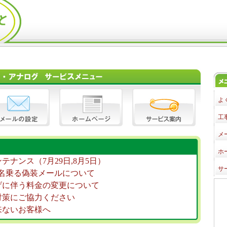
よ
工
メ
ホ
ナンス（7月29日,8月5日）
サ
ットを名乗る偽装メールについて
げに伴う料金の変更について
対策にご協力ください
来ないお客様へ